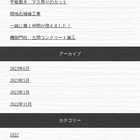
平板敷き マス周りのカット
間地石補修工事
一緒に働く仲間が増えました！
機能門柱、土間コンクリート施工
アーカイブ
2023年6月
2023年5月
2023年1月
2022年11月
カテゴリー
日記